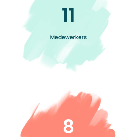
11
Medewerkers
8