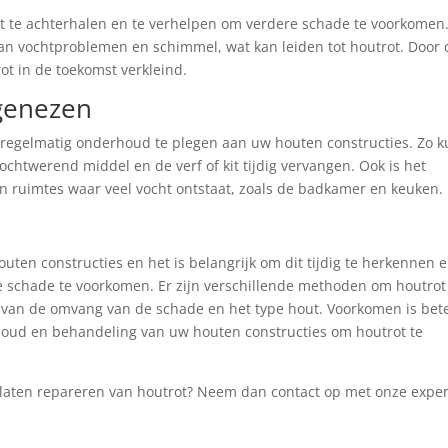
ot te achterhalen en te verhelpen om verdere schade te voorkomen
van vochtproblemen en schimmel, wat kan leiden tot houtrot. Door 
ot in de toekomst verkleind.
genezen
 regelmatig onderhoud te plegen aan uw houten constructies. Zo k
chtwerend middel en de verf of kit tijdig vervangen. Ook is het
in ruimtes waar veel vocht ontstaat, zoals de badkamer en keuken.
ten constructies en het is belangrijk om dit tijdig te herkennen e
 schade te voorkomen. Er zijn verschillende methoden om houtrot
k van de omvang van de schade en het type hout. Voorkomen is bet
houd en behandeling van uw houten constructies om houtrot te
t laten repareren van houtrot? Neem dan contact op met onze exper