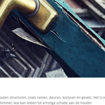
uten structuren, zoals ramen, deuren, kozijnen en gevels. Het is 
schimmel, wat kan leiden tot ernstige schade aan de houten