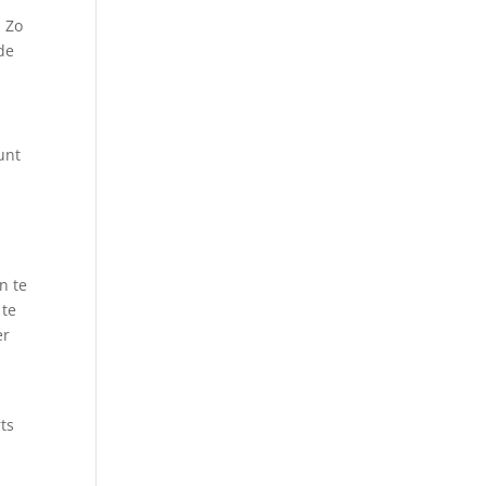
. Zo
de
unt
n te
 te
er
ts